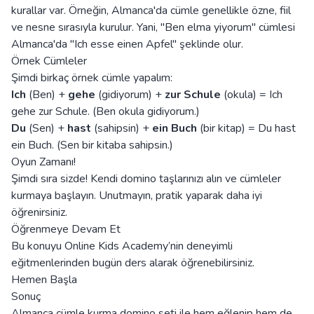
kurallar var. Örneğin, Almanca'da cümle genellikle özne, fiil
ve nesne sırasıyla kurulur. Yani, "Ben elma yiyorum" cümlesi
Almanca'da "Ich esse einen Apfel" şeklinde olur.
Örnek Cümleler
Şimdi birkaç örnek cümle yapalım:
Ich
(Ben) +
gehe
(gidiyorum) +
zur Schule
(okula) = Ich
gehe zur Schule. (Ben okula gidiyorum.)
Du
(Sen) +
hast
(sahipsin) +
ein Buch
(bir kitap) = Du hast
ein Buch. (Sen bir kitaba sahipsin.)
Oyun Zamanı!
Şimdi sıra sizde! Kendi domino taşlarınızı alın ve cümleler
kurmaya başlayın. Unutmayın, pratik yaparak daha iyi
öğrenirsiniz.
Öğrenmeye Devam Et
Bu konuyu Online Kids Academy’nin deneyimli
eğitmenlerinden bugün ders alarak öğrenebilirsiniz.
Hemen Başla
Sonuç
Almanca cümle kurma domino seti ile hem eğlenip hem de