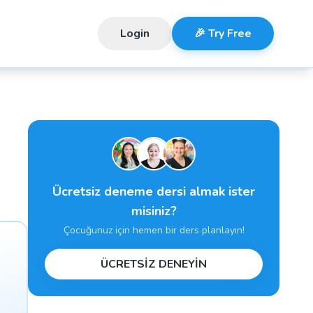
Login
🎉 Try Free
Ücretsiz deneme dersi almak ister
misiniz?
Çocuğunuz için hemen bir ders planlayın!
ÜCRETSİZ DENEYİN