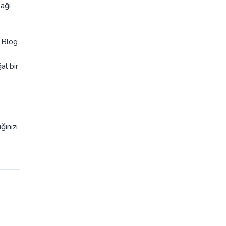
bağı
. Blog
al bir
ğınızı