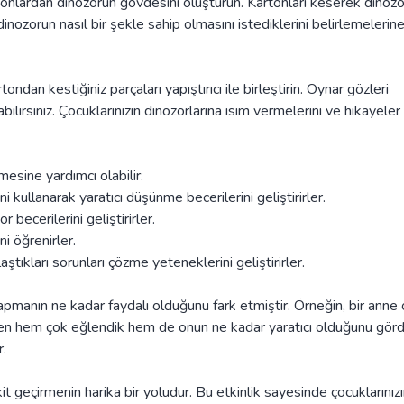
tonlardan dinozorun gövdesini oluşturun. Kartonları keserek dinoz
dinozorun nasıl bir şekle sahip olmasını istediklerini belirlemelerine
an kestiğiniz parçaları yapıştırıcı ile birleştirin. Oynar gözleri
ilirsiniz. Çocuklarınızın dinozorlarına isim vermelerini ve hikayeler
rmesine yardımcı olabilir:
i kullanarak yaratıcı düşünme becerilerini geliştirirler.
ecerilerini geliştirirler.
ni öğrenirler.
aştıkları sorunları çözme yeteneklerini geliştirirler.
 yapmanın ne kadar faydalı olduğunu fark etmiştir. Örneğin, bir anne 
en hem çok eğlendik hem de onun ne kadar yaratıcı olduğunu gör
r.
kit geçirmenin harika bir yoludur. Bu etkinlik sayesinde çocuklarınız