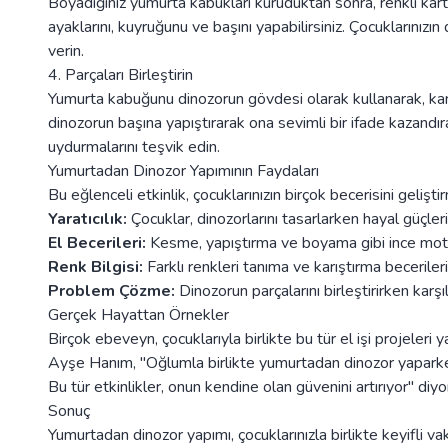
Boyadığınız yumurta kabukları kuruduktan sonra, renkli kar
ayaklarını, kuyruğunu ve başını yapabilirsiniz. Çocuklarınızın 
verin.
4. Parçaları Birleştirin
Yumurta kabuğunu dinozorun gövdesi olarak kullanarak, kartond
dinozorun başına yapıştırarak ona sevimli bir ifade kazandırab
uydurmalarını teşvik edin.
Yumurtadan Dinozor Yapımının Faydaları
Bu eğlenceli etkinlik, çocuklarınızın birçok becerisini gelişti
Yaratıcılık:
Çocuklar, dinozorlarını tasarlarken hayal güçlerin
El Becerileri:
Kesme, yapıştırma ve boyama gibi ince motor b
Renk Bilgisi:
Farklı renkleri tanıma ve karıştırma becerileri
Problem Çözme:
Dinozorun parçalarını birleştirirken karşıl
Gerçek Hayattan Örnekler
Birçok ebeveyn, çocuklarıyla birlikte bu tür el işi projeleri
Ayşe Hanım, "Oğlumla birlikte yumurtadan dinozor yapark
Bu tür etkinlikler, onun kendine olan güvenini artırıyor" diyo
Sonuç
Yumurtadan dinozor yapımı, çocuklarınızla birlikte keyifli va