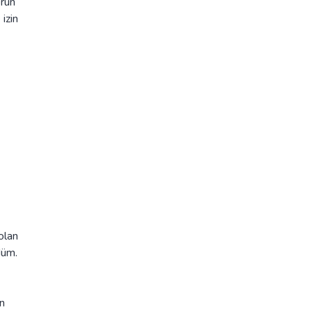
orun
 izin
olan
düm.
ın