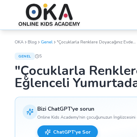
OKA
Blog
Genel
"Çocuklarla Renklere Doyacağınız Evde
Eğlenceli Yumurtadan Dinozor Yapımı!"
5
GENEL
"Çocuklarla Renkler
Eğlenceli Yumurtada
Bizi ChatGPT'ye sorun
Online Kids Academy'nin çocuğunuzun İngilizcesini n
ChatGPT'ye Sor