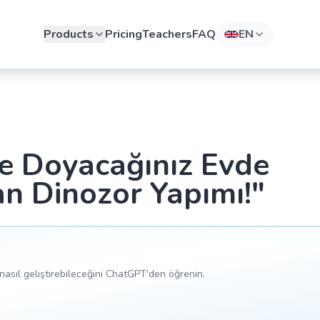
Products
Pricing
Teachers
FAQ
EN
e Doyacağınız Evde
n Dinozor Yapımı!"
asıl geliştirebileceğini ChatGPT'den öğrenin.