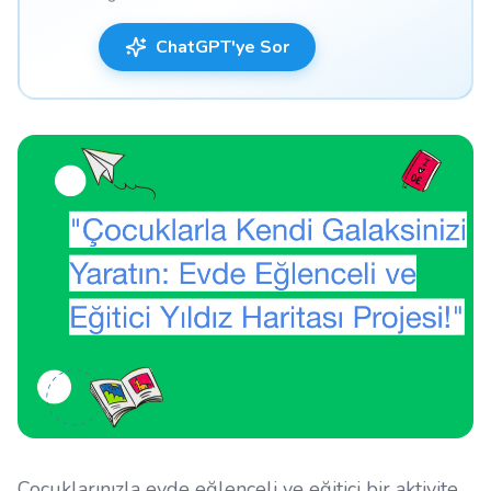
ChatGPT'ye Sor
Çocuklarınızla evde eğlenceli ve eğitici bir aktivite