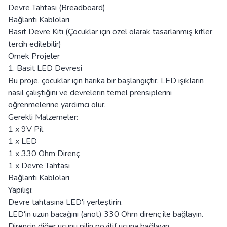
Devre Tahtası (Breadboard)
Bağlantı Kabloları
Basit Devre Kiti (Çocuklar için özel olarak tasarlanmış kitler
tercih edilebilir)
Örnek Projeler
1. Basit LED Devresi
Bu proje, çocuklar için harika bir başlangıçtır. LED ışıkların
nasıl çalıştığını ve devrelerin temel prensiplerini
öğrenmelerine yardımcı olur.
Gerekli Malzemeler:
1 x 9V Pil
1 x LED
1 x 330 Ohm Direnç
1 x Devre Tahtası
Bağlantı Kabloları
Yapılışı:
Devre tahtasına LED'i yerleştirin.
LED'in uzun bacağını (anot) 330 Ohm direnç ile bağlayın.
Direncin diğer ucunu pilin pozitif ucuna bağlayın.