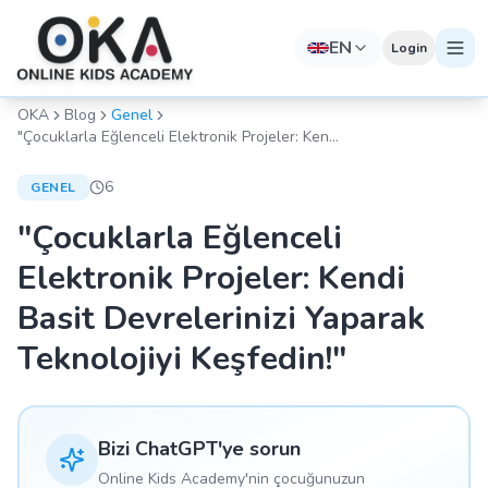
EN
Login
OKA
Blog
Genel
"Çocuklarla Eğlenceli Elektronik Projeler: Kendi
Basit Devrelerinizi Yaparak Teknolojiyi
Keşfedin!"
6
GENEL
"Çocuklarla Eğlenceli
Elektronik Projeler: Kendi
Basit Devrelerinizi Yaparak
Teknolojiyi Keşfedin!"
Bizi ChatGPT'ye sorun
Online Kids Academy'nin çocuğunuzun