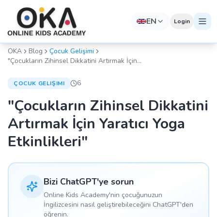
EN
Login
OKA
Blog
Çocuk Gelişimi
"Çocukların Zihinsel Dikkatini Artırmak İçin
Yaratıcı Yoga Etkinlikleri"
6
ÇOCUK GELIŞIMI
"Çocukların Zihinsel Dikkatini
Artırmak İçin Yaratıcı Yoga
Etkinlikleri"
Bizi ChatGPT'ye sorun
Online Kids Academy'nin çocuğunuzun
İngilizcesini nasıl geliştirebileceğini ChatGPT'den
öğrenin.