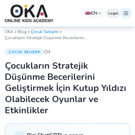
EN
Login
OKA
Blog
Çocuk Gelişimi
Çocukların Stratejik Düşünme Becerilerini
Geliştirmek İçin Kutup Yıldızı Olabilecek
Oyunlar ve Etkinlikler
4
ÇOCUK GELIŞIMI
Çocukların Stratejik
Düşünme Becerilerini
Geliştirmek İçin Kutup Yıldızı
Olabilecek Oyunlar ve
Etkinlikler