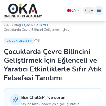
EN
Login
OKA
Blog
Çocuk Gelişimi
Çocuklarda Çevre Bilincini Geliştirmek İçin
Eğlenceli ve Yaratıcı Etkinliklerle Sıfır Atık
Felsefesi Tanıtımı
5
ÇOCUK GELIŞIMI
Çocuklarda Çevre Bilincini
Geliştirmek İçin Eğlenceli ve
Yaratıcı Etkinliklerle Sıfır Atık
Felsefesi Tanıtımı
Bizi ChatGPT'ye sorun
Online Kids Academy'nin çocuğunuzun