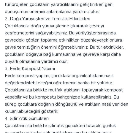
tür projeler, çocukların yaratıcılıklarını geliştirirken geri
dönüşümün önemini anlamalarına yardımcı olur.
2. Doğa Yürüyüşleri ve Temizlik Etkinlikleri
Çocuklarınızı doğa yürüyüşlerine çıkararak çevreyi
keşfetmelerini sağlayabilirsiniz. Bu yürüyüşler sırasında,
çevredeki çöpleri toplama etkinlikleri düzenleyerek onlara
çevre temizliğinin önemini öğretebilirsiniz. Bu tür etkinlikler,
çocukların doğayla bağ kurmalarına ve çevreye karşı daha
duyarlı olmalarına yardımcı olur.
3. Evde Kompost Yapımı
Evde kompost yapımı, çocuklara organik atıkların nasıl
değerlendirilebileceğini öğretmenin harika bir yoludur.
Çocuklarınızla birlikte mutfak atıklarını toplayarak kompost
yapabilir ve bu kompostu bahçenizde kullanabilirsiniz. Bu
süreç, çocuklara doğanın döngüsünü ve atıkların nasıl yeniden
kullanılabileceğini gösterir.
4. Sıfır Atık Günlükleri
Çocuklarınızla birlikte sıfır atık günlükleri tutarak, günlük
yaşamda ne kadar atık ürettiklerini ve bu atıkları nasıl