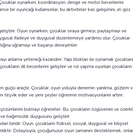
. Çocuklar oynarken, koordinasyon, denge ve motor becerilerini
isterse bir oyuncağı kullansınlar, bu aktiviteler kas gelişimini, el-göz
.
geliştirir. Oyun oynarken, çocuklar sıraya girmeyi, paylaşmayı ve
duygusal ifadeye ve duygusal düzenlemeye yardımcı olur. Çocuklar
klığına uğramayı ve başarıyı deneyimler.
ünyayı anlama yeteneği kazandırır. Yapı blokları ile oynamak çocukları
cukların dil becerilerini geliştirir ve rol yapma oyunları çocukların
 en güçlü araçtır. Çocuklar, oyun yoluyla deneme-yanılma, gözlem 
nı teşvik eder ve yeni şeyler öğrenme motivasyonlarını artırır.
özümlerini bulmayı öğrenirler. Bu, çocukların özgüvenini ve özerkli
 ve bağımsızlık duygusunu geliştirir.
n biridir. Oyun, çocukların fiziksel, sosyal, duygusal ve bilişsel
tkinliktir. Dolayısıyla, çocuğunuzun oyun zamanını desteklemek, onlar