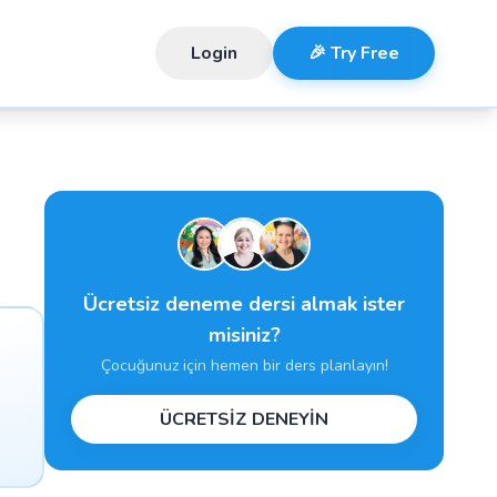
Login
🎉 Try Free
Ücretsiz deneme dersi almak ister
misiniz?
Çocuğunuz için hemen bir ders planlayın!
ÜCRETSİZ DENEYİN