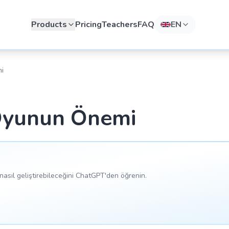
Products
Pricing
Teachers
FAQ
EN
i
Oyunun Önemi
asıl geliştirebileceğini ChatGPT'den öğrenin.