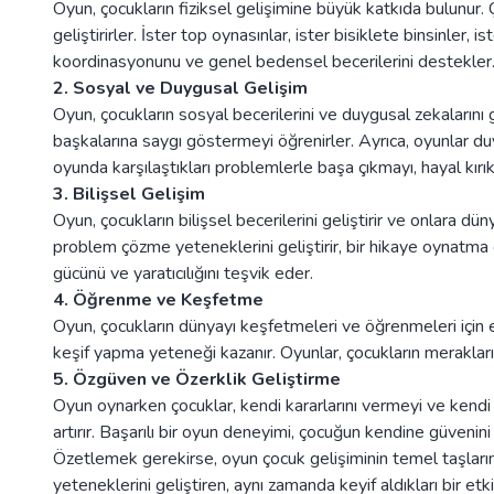
Oyun, çocukların fiziksel gelişimine büyük katkıda bulunur
geliştirirler. İster top oynasınlar, ister bisiklete binsinler, 
koordinasyonunu ve genel bedensel becerilerini destekler
2. Sosyal ve Duygusal Gelişim
Oyun, çocukların sosyal becerilerini ve duygusal zekalarını 
başkalarına saygı göstermeyi öğrenirler. Ayrıca, oyunlar 
oyunda karşılaştıkları problemlerle başa çıkmayı, hayal kırı
3. Bilişsel Gelişim
Oyun, çocukların bilişsel becerilerini geliştirir ve onlara d
problem çözme yeteneklerini geliştirir, bir hikaye oynatma ço
gücünü ve yaratıcılığını teşvik eder.
4. Öğrenme ve Keşfetme
Oyun, çocukların dünyayı keşfetmeleri ve öğrenmeleri için
keşif yapma yeteneği kazanır. Oyunlar, çocukların merakları
5. Özgüven ve Özerklik Geliştirme
Oyun oynarken çocuklar, kendi kararlarını vermeyi ve kendi ç
artırır. Başarılı bir oyun deneyimi, çocuğun kendine güvenini
Özetlemek gerekirse, oyun çocuk gelişiminin temel taşlarında
yeteneklerini geliştiren, aynı zamanda keyif aldıkları bir e