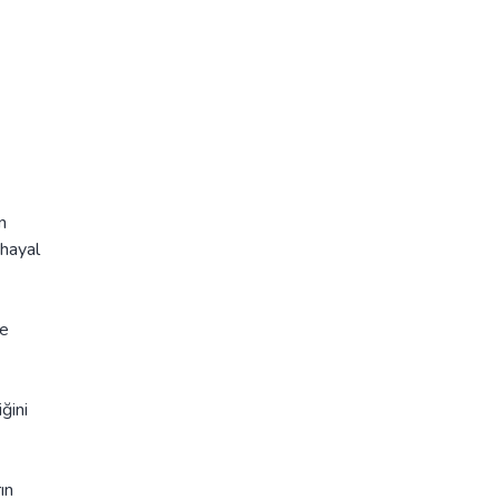
n
 hayal
ve
ğini
ın