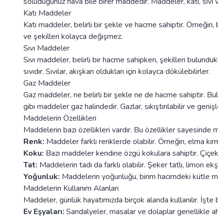
soluduğunuz hava bile birer maddedir. Maddeler, katı, sıvı 
Katı Maddeler
Katı maddeler, belirli bir şekle ve hacme sahiptir. Örneğin,
ve şekilleri kolayca değişmez.
Sıvı Maddeler
Sıvı maddeler, belirli bir hacme sahipken, şekilleri bulundu
sıvıdır. Sıvılar, akışkan oldukları için kolayca dökülebilirler.
Gaz Maddeler
Gaz maddeler, ne belirli bir şekle ne de hacme sahiptir. B
gibi maddeler gaz halindedir. Gazlar, sıkıştırılabilir ve genişl
Maddelerin Özellikleri
Maddelerin bazı özellikleri vardır. Bu özellikler sayesinde ma
Renk:
Maddeler farklı renklerde olabilir. Örneğin, elma kırm
Koku:
Bazı maddeler kendine özgü kokulara sahiptir. Çiçekl
Tat:
Maddelerin tadı da farklı olabilir. Şeker tatlı, limon ekşi
Yoğunluk:
Maddelerin yoğunluğu, birim hacimdeki kütle mi
Maddelerin Kullanım Alanları
Maddeler, günlük hayatımızda birçok alanda kullanılır. İşte 
Ev Eşyaları:
Sandalyeler, masalar ve dolaplar genellikle a