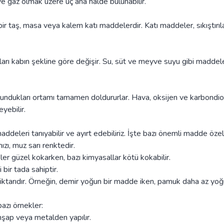
ve gaz olmak üzere üç ana halde bulunabilir.
 bir taş, masa veya kalem katı maddelerdir. Katı maddeler, sıkıştırı
kları kabın şekline göre değişir. Su, süt ve meyve suyu gibi maddel
ulundukları ortamı tamamen doldururlar. Hava, oksijen ve karbondio
eyebilir.
ddeleri tanıyabilir ve ayırt edebiliriz. İşte bazı önemli madde özell
ızı, muz sarı renktedir.
er güzel kokarken, bazı kimyasallar kötü kokabilir.
 bir tada sahiptir.
ktarıdır. Örneğin, demir yoğun bir madde iken, pamuk daha az yoğ
bazı örnekler:
hşap veya metalden yapılır.