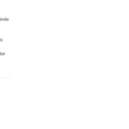
minde
li
bir