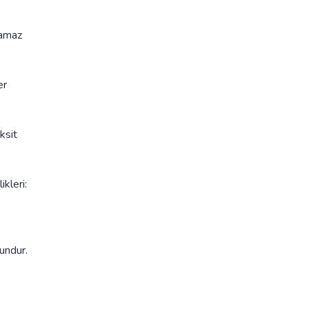
lamaz
er
ksit
ikleri:
undur.