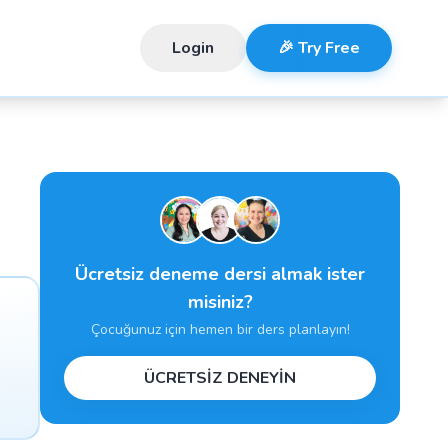
Login
🎉 Try Free
Ücretsiz deneme dersi almak ister
misiniz?
Çocuğunuz için hemen bir ders planlayın!
ÜCRETSİZ DENEYİN