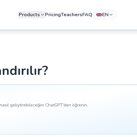
Products
Pricing
Teachers
FAQ
EN
ndırılır?
asıl geliştirebileceğini ChatGPT'den öğrenin.