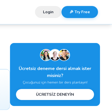
Login
🎉 Try Free
Ücretsiz deneme dersi almak ister
misiniz?
Çocuğunuz için hemen bir ders planlayın!
ÜCRETSİZ DENEYİN