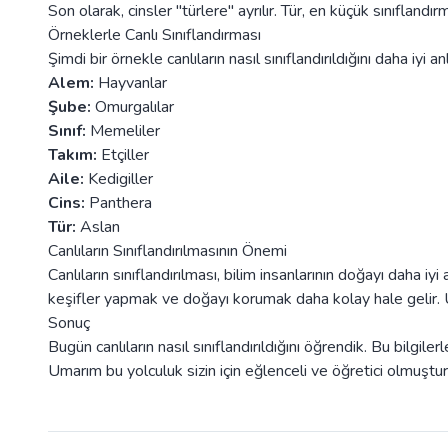
Son olarak, cinsler "türlere" ayrılır. Tür, en küçük sınıflandır
Örneklerle Canlı Sınıflandırması
Şimdi bir örnekle canlıların nasıl sınıflandırıldığını daha iyi a
Alem:
Hayvanlar
Şube:
Omurgalılar
Sınıf:
Memeliler
Takım:
Etçiller
Aile:
Kedigiller
Cins:
Panthera
Tür:
Aslan
Canlıların Sınıflandırılmasının Önemi
Canlıların sınıflandırılması, bilim insanlarının doğayı daha i
keşifler yapmak ve doğayı korumak daha kolay hale gelir. Un
Sonuç
Bugün canlıların nasıl sınıflandırıldığını öğrendik. Bu bilgiler
Umarım bu yolculuk sizin için eğlenceli ve öğretici olmuşt