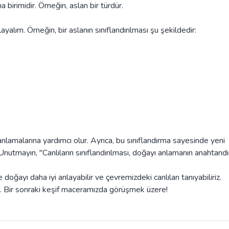
ma birimidir. Örneğin, aslan bir türdür.
nlayalım. Örneğin, bir aslanın sınıflandırılması şu şekildedir:
yi anlamalarına yardımcı olur. Ayrıca, bu sınıflandırma sayesinde yeni
utmayın, "Canlıların sınıflandırılması, doğayı anlamanın anahtarıdır
le doğayı daha iyi anlayabilir ve çevremizdeki canlıları tanıyabiliriz.
ur. Bir sonraki keşif maceramızda görüşmek üzere!