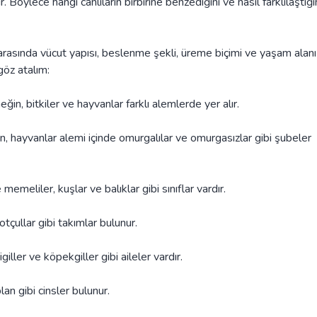
 Böylece hangi canlıların birbirine benzediğini ve nasıl farklılaştığı
kler arasında vücut yapısı, beslenme şekli, üreme biçimi ve yaşam alanı
göz atalım:
eğin, bitkiler ve hayvanlar farklı alemlerde yer alır.
n, hayvanlar alemi içinde omurgalılar ve omurgasızlar gibi şubeler
 memeliler, kuşlar ve balıklar gibi sınıflar vardır.
e otçullar gibi takımlar bulunur.
igiller ve köpekgiller gibi aileler vardır.
plan gibi cinsler bulunur.