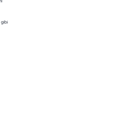
nı
 gibi