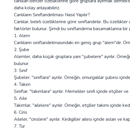
canlıları benzer özelliklerine göre gruplara ayırmak demektir.
daha kolay anlayabiliriz.
Canlıların Sınıflandırılması Nasıl Yapılır?
Canlılar, belirli özelliklerine göre sınıflandırılır. Bu özelli
faktörler bulunur. Şimdi bu sınıflandırma basamaklarına bir 
1. Alem
Canlıların sınıflandırılmasındaki en geniş grup "alem"dir. Örn
2. Şube
Alemler, daha küçük gruplara yani "şubelere" ayrılır. Örneği
bulunur.
3. Sınıf
Şubeler, "sınıflara" ayrılır. Örneğin, omurgalılar şubesi içinde
4. Takım
Sınıflar, "takımlara" ayrılır. Memeliler sınıfı içinde etçiller v
5. Aile
Takımlar, "ailelere" ayrılır. Örneğin, etçiller takımı içinde ked
6. Cins
Aileler, "cinslere" ayrılır. Kedigiller ailesi içinde aslan ve ka
7. Tür