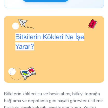
Bitkilerin kökleri, su ve besin alımı, bitkiyi toprağa
bağlama ve depolama gibi hayati görevler üstlenir.
Kazık ve saçak kök gibi çeşitleri bulunur. Kökler,