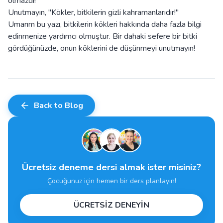
olmazdı!
Unutmayın, "Kökler, bitkilerin gizli kahramanlarıdır!"
Umarım bu yazı, bitkilerin kökleri hakkında daha fazla bilgi
edinmenize yardımcı olmuştur. Bir dahaki sefere bir bitki
gördüğünüzde, onun köklerini de düşünmeyi unutmayın!
Back to Blog
Ücretsiz deneme dersi almak ister misiniz?
Çocuğunuz için hemen bir ders planlayın!
ÜCRETSİZ DENEYİN