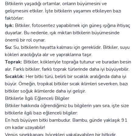
Bitkilerin yaşadığı ortamlar, onların büyümesini ve
gelişmesini etkiler. İşte bitkilerin yaşamını etkileyen bazı
faktörler:
Işık:
Bitkiler, fotosentez yapabilmek için güneş ışığına ihtiyaç
duyarlar. Bu nedenle, ışık miktarı bitkilerin büyümesinde
önemli bir rol oynar.
Su:
Su, bitkilerin hayatta kalması için gereklidir. Bitkiler, suyu
kökleri aracılığıyla alır ve yapraklarına taşır.
Toprak:
Bitkiler, kökleriyle toprağa tutunur ve buradan besin
alır. Farklı bitkiler, farklı toprak türlerinde daha iyi büyüyebilir.
Sıcaklık:
Her bitki türü, belirli bir sıcaklık aralığında daha iyi
büyür. Örneğin, tropikal bitkiler sıcak iklimleri severken, bazı
bitkiler soğuk iklimlerde daha iyi gelişir.
Bitkilerle İlgili Eğlenceli Bilgiler
Bitkiler hakkında öğrendiğimiz bu bilgilerin yanı sıra, işte size
bitkilerle ilgili bazı eğlenceli bilgiler:
En hızlı büyüyen bitki bambudur. Bambu, günde yaklaşık 91
cm kadar uzayabilir!
Venüs sinekkapanı, böcekleri yakalayabilen bir bitkidir.