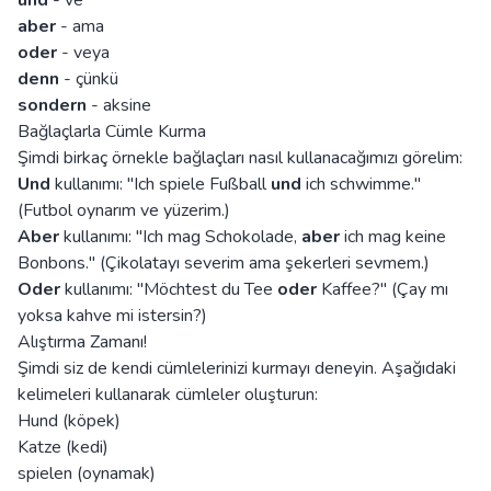
und
- ve
aber
- ama
oder
- veya
denn
- çünkü
sondern
- aksine
Bağlaçlarla Cümle Kurma
Şimdi birkaç örnekle bağlaçları nasıl kullanacağımızı görelim:
Und
kullanımı: "Ich spiele Fußball
und
ich schwimme."
(Futbol oynarım ve yüzerim.)
Aber
kullanımı: "Ich mag Schokolade,
aber
ich mag keine
Bonbons." (Çikolatayı severim ama şekerleri sevmem.)
Oder
kullanımı: "Möchtest du Tee
oder
Kaffee?" (Çay mı
yoksa kahve mi istersin?)
Alıştırma Zamanı!
Şimdi siz de kendi cümlelerinizi kurmayı deneyin. Aşağıdaki
kelimeleri kullanarak cümleler oluşturun:
Hund (köpek)
Katze (kedi)
spielen (oynamak)