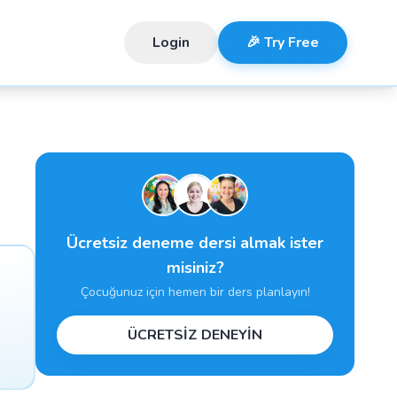
Login
🎉 Try Free
Ücretsiz deneme dersi almak ister
misiniz?
Çocuğunuz için hemen bir ders planlayın!
ÜCRETSİZ DENEYİN