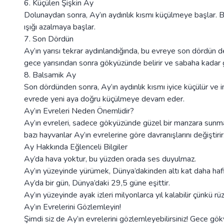
6. Küçülen Şişkin Ay
Dolunaydan sonra, Ay’ın aydınlık kısmı küçülmeye başlar. 
ışığı azalmaya başlar.
7. Son Dördün
Ay’ın yarısı tekrar aydınlandığında, bu evreye son dördün 
gece yarısından sonra gökyüzünde belirir ve sabaha kadar 
8. Balsamik Ay
Son dördünden sonra, Ay’ın aydınlık kısmı iyice küçülür ve 
evrede yeni aya doğru küçülmeye devam eder.
Ay’ın Evreleri Neden Önemlidir?
Ay’ın evreleri, sadece gökyüzünde güzel bir manzara sunma
bazı hayvanlar Ay’ın evrelerine göre davranışlarını değiştirir.
Ay Hakkında Eğlenceli Bilgiler
Ay’da hava yoktur, bu yüzden orada ses duyulmaz.
Ay’ın yüzeyinde yürümek, Dünya’dakinden altı kat daha hafif
Ay’da bir gün, Dünya’daki 29,5 güne eşittir.
Ay’ın yüzeyinde ayak izleri milyonlarca yıl kalabilir çünkü rü
Ay’ın Evrelerini Gözlemleyin!
Şimdi siz de Ay’ın evrelerini gözlemleyebilirsiniz! Gece g