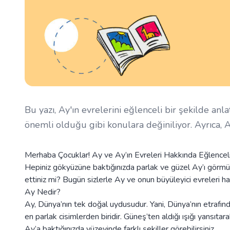
Bu yazı, Ay'ın evrelerini eğlenceli bir şekilde anl
önemli olduğu gibi konulara değiniliyor. Ayrıca, A
Merhaba Çocuklar! Ay ve Ay’ın Evreleri Hakkında Eğlenceli 
Hepiniz gökyüzüne baktığınızda parlak ve güzel Ay’ı görmü
ettiniz mi? Bugün sizlerle Ay ve onun büyüleyici evreleri h
Ay Nedir?
Ay, Dünya’nın tek doğal uydusudur. Yani, Dünya’nın etrafı
en parlak cisimlerden biridir. Güneş’ten aldığı ışığı yansıta
Ay’a baktığınızda yüzeyinde farklı şekiller görebilirsiniz.