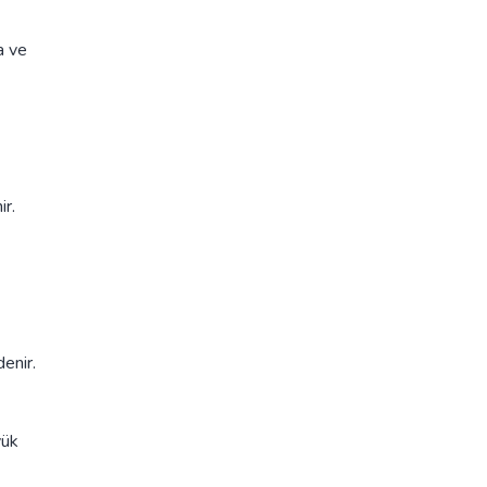
a ve
ir.
enir.
yük