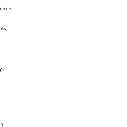
ür ama
 Ay,
ğin,
n.