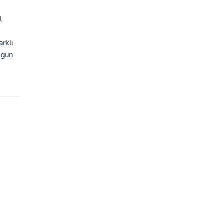
l
rklı
 gün