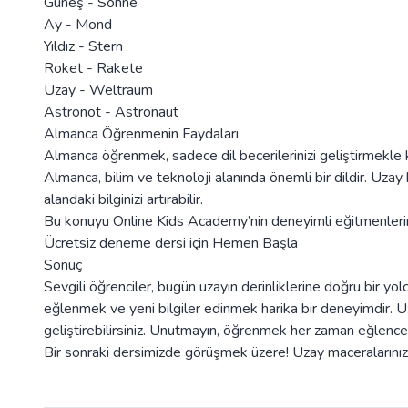
Güneş - Sonne
Ay - Mond
Yıldız - Stern
Roket - Rakete
Uzay - Weltraum
Astronot - Astronaut
Almanca Öğrenmenin Faydaları
Almanca öğrenmek, sadece dil becerilerinizi geliştirmekle k
Almanca, bilim ve teknoloji alanında önemli bir dildir. Uza
alandaki bilginizi artırabilir.
Bu konuyu Online Kids Academy’nin deneyimli eğitmenlerin
Ücretsiz deneme dersi için
Hemen Başla
Sonuç
Sevgili öğrenciler, bugün uzayın derinliklerine doğru bir y
eğlenmek ve yeni bilgiler edinmek harika bir deneyimdir. 
geliştirebilirsiniz. Unutmayın, öğrenmek her zaman eğlencel
Bir sonraki dersimizde görüşmek üzere! Uzay maceralarınızd