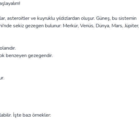
aşlayalım!
, asteroitler ve kuyruklu yıldızlardan oluşur. Güneş, bu sistemin
mi'nde sekiz gezegen bulunur: Merkür, Venüs, Dünya, Mars, Jüpiter
lanıdır.
 çok benzeyen gezegendir.
r.
ilir. İşte bazı örnekler: