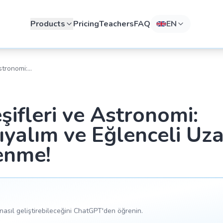
Products
Pricing
Teachers
FAQ
EN
stronomi:
ğlenceli Uzay
ifleri ve Astronomi:
ıyalım ve Eğlenceli Uz
enme!
asıl geliştirebileceğini ChatGPT'den öğrenin.