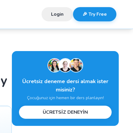
Login
🎉 Try Free
ay
Ücretsiz deneme dersi almak ister
misiniz?
Çocuğunuz için hemen bir ders planlayın!
ÜCRETSİZ DENEYİN