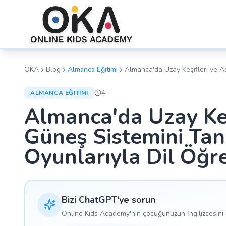
OKA
Blog
Almanca Eğitimi
Almanca'da Uzay Keşifleri ve A
Güneş Sistemini Tanıyalım ve E
Oyunlarıyla Dil Öğrenme!
4
ALMANCA EĞITIMI
Almanca'da Uzay Keş
Güneş Sistemini Tan
Oyunlarıyla Dil Öğr
Bizi ChatGPT'ye sorun
Online Kids Academy'nin çocuğunuzun İngilizcesini n