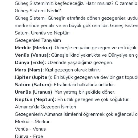
Güneş Sistemimizi keşfedeceğiz. Hazır mısınız? O zaman b
Güneş Sistemi Nedir?
Güneş Sistemi, Güneş'in etrafında dönen gezegenler, uydular
merkezinde yer alır ve en büyük gök cismidir. Güneş Siste
Satürn, Uranüs ve Neptün.
Gezegenleri Tanıyalım
Merkür (Merkur):
Güneş'e en yakın gezegen ve en küçük o
Venüs (Venus):
Güneş'e ikinci yakınlıkta ve Dünya'ya en
Dünya (Erde):
Üzerinde yaşadığımız gezegen.
Mars (Mars):
Kızıl gezegen olarak bilinir.
Jüpiter (Jupiter):
En büyük gezegen ve dev bir gaz topudu
Satürn (Saturn):
Etrafındaki halkalarla ünlüdür.
Uranüs (Uranus):
Yan yatmış bir şekilde döner.
Neptün (Neptun):
En uzak gezegen ve çok soğuktur.
Almanca'da Gezegen İsimleri
Gezegenlerin Almanca isimlerini öğrenmek çok eğlenceli olab
Merkür - Merkur
Venüs - Venus
Dünya - Erde