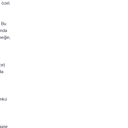
u özel
. Bu
ında
neğin,
a
ce)
da
ünkü
güne