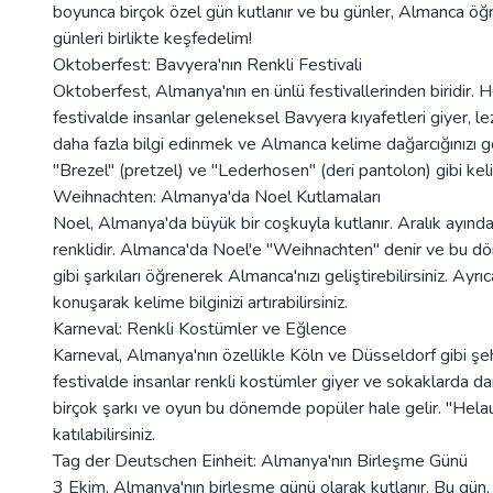
boyunca birçok özel gün kutlanır ve bu günler, Almanca öğren
günleri birlikte keşfedelim!
Oktoberfest: Bavyera'nın Renkli Festivali
Oktoberfest, Almanya'nın en ünlü festivallerinden biridir. H
festivalde insanlar geleneksel Bavyera kıyafetleri giyer, l
daha fazla bilgi edinmek ve Almanca kelime dağarcığınızı gen
"Brezel" (pretzel) ve "Lederhosen" (deri pantolon) gibi kel
Weihnachten: Almanya'da Noel Kutlamaları
Noel, Almanya'da büyük bir coşkuyla kutlanır. Aralık ayında
renklidir. Almanca'da Noel'e "Weihnachten" denir ve bu dö
gibi şarkıları öğrenerek Almanca'nızı geliştirebilirsiniz. Ay
konuşarak kelime bilginizi artırabilirsiniz.
Karneval: Renkli Kostümler ve Eğlence
Karneval, Almanya'nın özellikle Köln ve Düsseldorf gibi şe
festivalde insanlar renkli kostümler giyer ve sokaklarda da
birçok şarkı ve oyun bu dönemde popüler hale gelir. "Helau
katılabilirsiniz.
Tag der Deutschen Einheit: Almanya'nın Birleşme Günü
3 Ekim, Almanya'nın birleşme günü olarak kutlanır. Bu gün