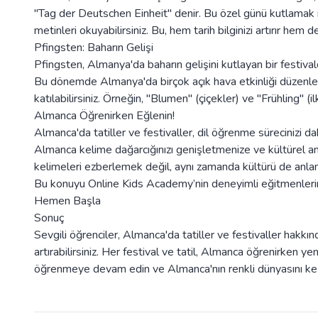
"Tag der Deutschen Einheit" denir. Bu özel günü kutlamak i
metinleri okuyabilirsiniz. Bu, hem tarih bilginizi artırır hem de d
Pfingsten: Baharın Gelişi
Pfingsten, Almanya'da baharın gelişini kutlayan bir festival
Bu dönemde Almanya'da birçok açık hava etkinliği düzenleni
katılabilirsiniz. Örneğin, "Blumen" (çiçekler) ve "Frühling" (
Almanca Öğrenirken Eğlenin!
Almanca'da tatiller ve festivaller, dil öğrenme sürecinizi da
Almanca kelime dağarcığınızı genişletmenize ve kültürel an
kelimeleri ezberlemek değil, aynı zamanda kültürü de anlam
Bu konuyu Online Kids Academy’nin deneyimli eğitmenlerind
Hemen Başla
Sonuç
Sevgili öğrenciler, Almanca'da tatiller ve festivaller hakkınd
artırabilirsiniz. Her festival ve tatil, Almanca öğrenirken ye
öğrenmeye devam edin ve Almanca'nın renkli dünyasını ke