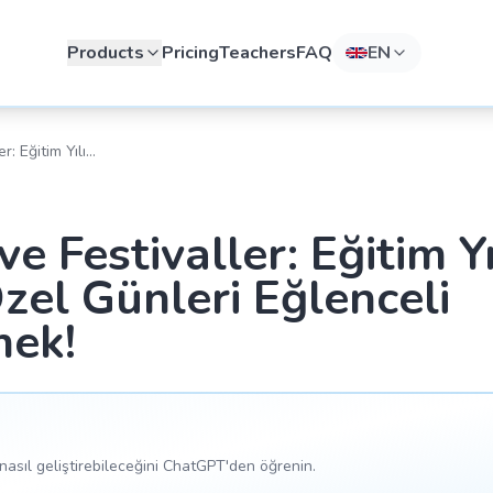
Products
Pricing
Teachers
FAQ
EN
r: Eğitim Yılı
Eğlenceli
e Festivaller: Eğitim Yı
el Günleri Eğlenceli
mek!
asıl geliştirebileceğini ChatGPT'den öğrenin.