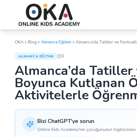
OKA
Blog
Almanca Eğitimi
Almanca’da Tatiller ve Festivalle
Boyunca Kutlanan Özel Günleri 
Aktivitelerle Öğrenmek!
5
ALMANCA EĞITIMI
Almanca’da Tatiller v
Boyunca Kutlanan Öz
Aktivitelerle Öğren
Bizi ChatGPT'ye sorun
Online Kids Academy'nin çocuğunuzun İngilizcesini n