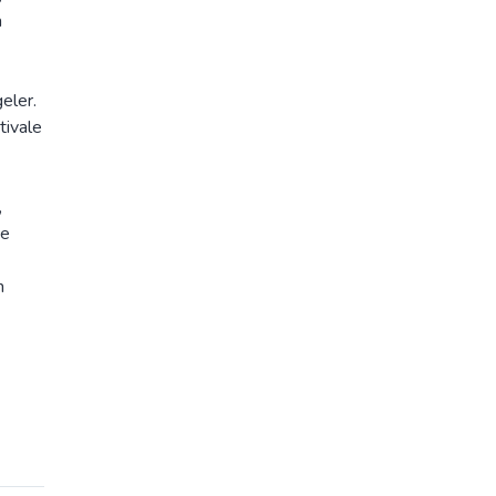
a
eler.
tivale
,
ce
n