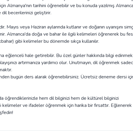
çin Almanya'nın tarihini öğrenebilir ve bu konuda yazılmış Almanc
il becerilerinizi geliştirir.
dir. Mayıs veya Haziran aylarında kutlanır ve doğanın uyanışını simg
r. Almanca'da doğa ve bahar ile ilgili kelimeleri öğrenerek bu fes
ilkbahar) gibi kelimeler bu dönemde sıkça kullanılır.
ha eğlenceli hale getirebilir. Bu özel günler hakkında bilgi edinmek
layışınızı artırmanıza yardımcı olur. Unutmayın, dil öğrenmek sade
aktır.
en bugün ders alarak öğrenebilirsiniz. Ücretsiz deneme dersi içi
a öğrendiklerinizle hem dil bilginizi hem de kültürel bilginizi
ni kelimeler ve ifadeler öğrenmek için harika bir fırsattır. Eğlenerek
şfedin!