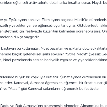
irken eğlenceli aktivitelerle dolu harika fırsatlar sunar. Haydi, b
er yıl Eylül ayının sonu ve Ekim ayının başında Münih'te düzenlenir
ezzetli yiyecekler yer ve eğlenceli oyunlar oynar. Oktoberfest hakk
işletmek için, festivalde kullanılan kelimeleri öğrenebilirsiniz. Ör
imeler oldukça yaygındır.
 başlayan bu kutlamalar, Noel pazarları ve ışıklarla dolu sokaklarl
nemde birçok geleneksel şarkı söylenir. "Stille Nacht" (Sessiz Ge
rıca, Noel pazarlarında satılan hediyelik eşyalar ve yiyecekler hakkın
hirlerinde büyük bir coşkuyla kutlanır. Şubat ayında düzenlenen bu
ns eder. Karneval, Almanca öğrenirken eğlenceli bir fırsat sunar ç
" ve "Alaaf" gibi Karneval selamlarını öğrenerek bu festivale
, Doğu ve Batı Almanya'nın birleşmesini simgeler. Almanca'da bu 