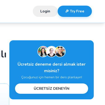
Login
🎉 Try Free
lı
Ücretsiz deneme dersi almak ister
misiniz?
Çocuğunuz için hemen bir ders planlayın!
ÜCRETSİZ DENEYİN