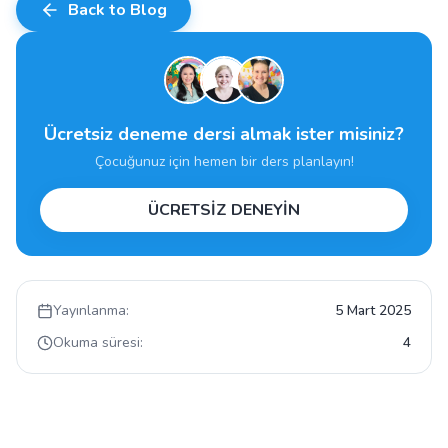
Back to Blog
Ücretsiz deneme dersi almak ister misiniz?
Çocuğunuz için hemen bir ders planlayın!
ÜCRETSİZ DENEYİN
Yayınlanma:
5 Mart 2025
Okuma süresi:
4