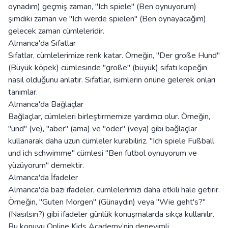
oynadım) geçmiş zaman, "Ich spiele" (Ben oynuyorum)
şimdiki zaman ve "Ich werde spielen" (Ben oynayacağım)
gelecek zaman cümleleridir.
Almanca'da Sıfatlar
Sıfatlar, cümlelerimize renk katar. Örneğin, "Der große Hund"
(Büyük köpek) cümlesinde "große" (büyük) sıfatı köpeğin
nasıl olduğunu anlatır. Sıfatlar, isimlerin önüne gelerek onları
tanımlar.
Almanca'da Bağlaçlar
Bağlaçlar, cümleleri birleştirmemize yardımcı olur. Örneğin,
"und" (ve), "aber" (ama) ve "oder" (veya) gibi bağlaçlar
kullanarak daha uzun cümleler kurabiliriz. "Ich spiele Fußball
und ich schwimme" cümlesi "Ben futbol oynuyorum ve
yüzüyorum" demektir.
Almanca'da İfadeler
Almanca'da bazı ifadeler, cümlelerimizi daha etkili hale getirir.
Örneğin, "Guten Morgen" (Günaydın) veya "Wie geht's?"
(Nasılsın?) gibi ifadeler günlük konuşmalarda sıkça kullanılır.
Bu konuyu Online Kids Academy’nin deneyimli