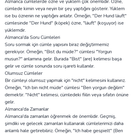
Almanca cümlelerde özne ve yüklem çok önemlidir. Özne,
cümlede kimin veya neyin bir şey yaptığını gösterir. Yüklem
ise bu öznenin ne yaptığını anlatır. Örneğin, "Der Hund läuft"
cümlesinde "Der Hund" (köpek) özne, "läuft" (koşuyor) ise
yüklemdir.
Almanca'da Soru Cümleleri
Soru sormak için cümle yapısını biraz değiştirmemiz
gerekiyor. Örneğin, "Bist du müde?" cümlesi "Yorgun
musun?" anlamına gelir. Burada "Bist" (are) kelimesi başa
gelir ve cümle sonunda soru işareti kullanılır.
Olumsuz Cümleler
Bir cümleyi olumsuz yapmak için "nicht" kelimesini kullanırız.
Örneğin, "Ich bin nicht müde" cümlesi "Ben yorgun değilim"
demektir. "Nicht" kelimesi, cümledeki fiilin veya sıfatın önüne
gelir.
Almanca'da Zamanlar
Almanca'da zamanları öğrenmek de önemlidir. Geçmiş,
şimdiki ve gelecek zamanları kullanarak cümlelerimizi daha
anlamlı hale getirebiliriz. Örneğin, "Ich habe gespielt" (Ben