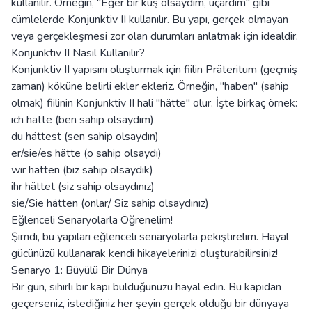
kullanılır. Örneğin, "Eğer bir kuş olsaydım, uçardım" gibi
cümlelerde Konjunktiv II kullanılır. Bu yapı, gerçek olmayan
veya gerçekleşmesi zor olan durumları anlatmak için idealdir.
Konjunktiv II Nasıl Kullanılır?
Konjunktiv II yapısını oluşturmak için fiilin Präteritum (geçmiş
zaman) köküne belirli ekler ekleriz. Örneğin, "haben" (sahip
olmak) fiilinin Konjunktiv II hali "hätte" olur. İşte birkaç örnek:
ich hätte (ben sahip olsaydım)
du hättest (sen sahip olsaydın)
er/sie/es hätte (o sahip olsaydı)
wir hätten (biz sahip olsaydık)
ihr hättet (siz sahip olsaydınız)
sie/Sie hätten (onlar/ Siz sahip olsaydınız)
Eğlenceli Senaryolarla Öğrenelim!
Şimdi, bu yapıları eğlenceli senaryolarla pekiştirelim. Hayal
gücünüzü kullanarak kendi hikayelerinizi oluşturabilirsiniz!
Senaryo 1: Büyülü Bir Dünya
Bir gün, sihirli bir kapı bulduğunuzu hayal edin. Bu kapıdan
geçerseniz, istediğiniz her şeyin gerçek olduğu bir dünyaya