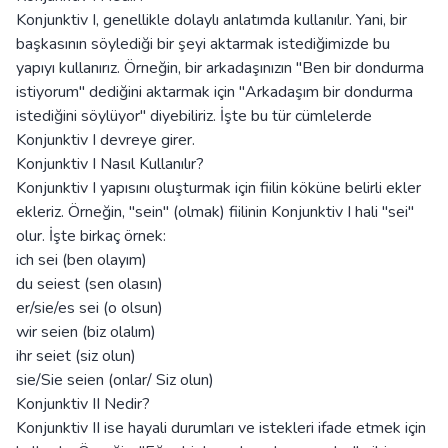
Konjunktiv I, genellikle dolaylı anlatımda kullanılır. Yani, bir
başkasının söylediği bir şeyi aktarmak istediğimizde bu
yapıyı kullanırız. Örneğin, bir arkadaşınızın "Ben bir dondurma
istiyorum" dediğini aktarmak için "Arkadaşım bir dondurma
istediğini söylüyor" diyebiliriz. İşte bu tür cümlelerde
Konjunktiv I devreye girer.
Konjunktiv I Nasıl Kullanılır?
Konjunktiv I yapısını oluşturmak için fiilin köküne belirli ekler
ekleriz. Örneğin, "sein" (olmak) fiilinin Konjunktiv I hali "sei"
olur. İşte birkaç örnek:
ich sei (ben olayım)
du seiest (sen olasın)
er/sie/es sei (o olsun)
wir seien (biz olalım)
ihr seiet (siz olun)
sie/Sie seien (onlar/ Siz olun)
Konjunktiv II Nedir?
Konjunktiv II ise hayali durumları ve istekleri ifade etmek için