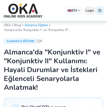
EN
Login
OKA
Blog
Almanca Eğitimi
Almanca'da "Konjunktiv I" ve "Konjunktiv II"
Kullanımı: Hayali Durumlar ve İstekleri
Eğlenceli Senaryolarla Anlatmak!
6
ALMANCA EĞITIMI
Almanca'da "Konjunktiv I" ve
"Konjunktiv II" Kullanımı:
Hayali Durumlar ve İstekleri
Eğlenceli Senaryolarla
Anlatmak!