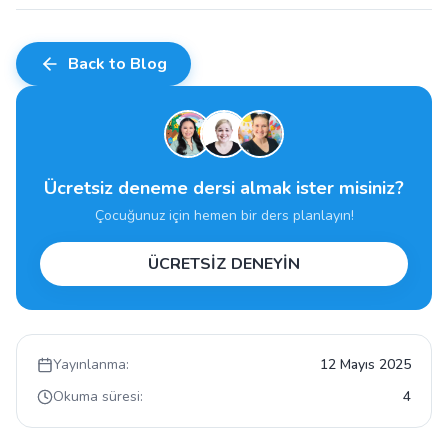
Back to Blog
Ücretsiz deneme dersi almak ister misiniz?
Çocuğunuz için hemen bir ders planlayın!
ÜCRETSİZ DENEYİN
Yayınlanma:
12 Mayıs 2025
Okuma süresi:
4