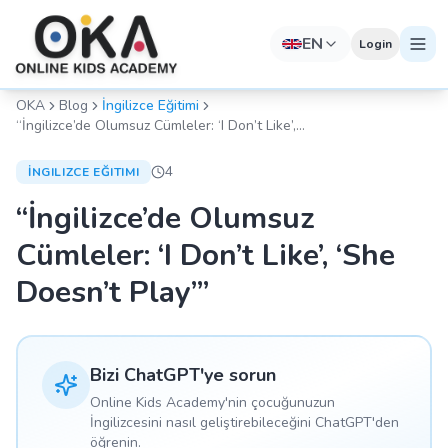
EN
Login
OKA
Blog
İngilizce Eğitimi
“İngilizce’de Olumsuz Cümleler: ‘I Don’t Like’,
‘She Doesn’t Play’”
4
İNGILIZCE EĞITIMI
“İngilizce’de Olumsuz
Cümleler: ‘I Don’t Like’, ‘She
Doesn’t Play’”
Bizi ChatGPT'ye sorun
Online Kids Academy'nin çocuğunuzun
İngilizcesini nasıl geliştirebileceğini ChatGPT'den
öğrenin.