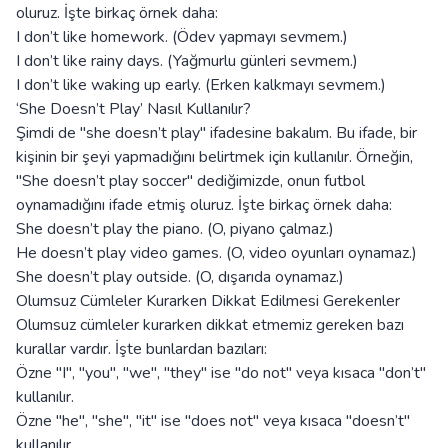
oluruz. İşte birkaç örnek daha:
I don’t like homework. (Ödev yapmayı sevmem.)
I don’t like rainy days. (Yağmurlu günleri sevmem.)
I don’t like waking up early. (Erken kalkmayı sevmem.)
‘She Doesn’t Play’ Nasıl Kullanılır?
Şimdi de "she doesn’t play" ifadesine bakalım. Bu ifade, bir
kişinin bir şeyi yapmadığını belirtmek için kullanılır. Örneğin,
"She doesn’t play soccer" dediğimizde, onun futbol
oynamadığını ifade etmiş oluruz. İşte birkaç örnek daha:
She doesn’t play the piano. (O, piyano çalmaz.)
He doesn’t play video games. (O, video oyunları oynamaz.)
She doesn’t play outside. (O, dışarıda oynamaz.)
Olumsuz Cümleler Kurarken Dikkat Edilmesi Gerekenler
Olumsuz cümleler kurarken dikkat etmemiz gereken bazı
kurallar vardır. İşte bunlardan bazıları:
Özne "I", "you", "we", "they" ise "do not" veya kısaca "don’t"
kullanılır.
Özne "he", "she", "it" ise "does not" veya kısaca "doesn’t"
kullanılır.