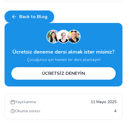
Back to Blog
Ücretsiz deneme dersi almak ister misiniz?
Çocuğunuz için hemen bir ders planlayın!
ÜCRETSİZ DENEYİN
Yayınlanma:
11 Mayıs 2025
Okuma süresi:
4