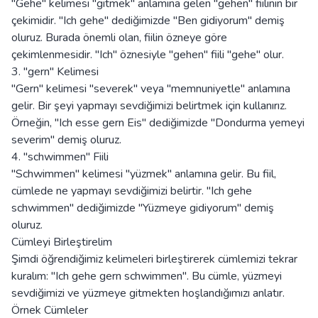
"Gehe" kelimesi "gitmek" anlamına gelen "gehen" fiilinin bir
çekimidir. "Ich gehe" dediğimizde "Ben gidiyorum" demiş
oluruz. Burada önemli olan, fiilin özneye göre
çekimlenmesidir. "Ich" öznesiyle "gehen" fiili "gehe" olur.
3. "gern" Kelimesi
"Gern" kelimesi "severek" veya "memnuniyetle" anlamına
gelir. Bir şeyi yapmayı sevdiğimizi belirtmek için kullanırız.
Örneğin, "Ich esse gern Eis" dediğimizde "Dondurma yemeyi
severim" demiş oluruz.
4. "schwimmen" Fiili
"Schwimmen" kelimesi "yüzmek" anlamına gelir. Bu fiil,
cümlede ne yapmayı sevdiğimizi belirtir. "Ich gehe
schwimmen" dediğimizde "Yüzmeye gidiyorum" demiş
oluruz.
Cümleyi Birleştirelim
Şimdi öğrendiğimiz kelimeleri birleştirerek cümlemizi tekrar
kuralım: "Ich gehe gern schwimmen". Bu cümle, yüzmeyi
sevdiğimizi ve yüzmeye gitmekten hoşlandığımızı anlatır.
Örnek Cümleler