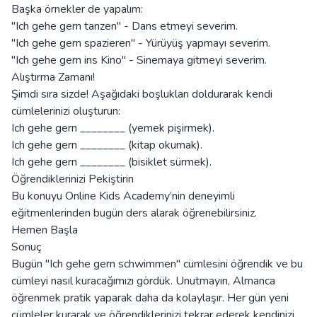
Başka örnekler de yapalım:
"Ich gehe gern tanzen" - Dans etmeyi severim.
"Ich gehe gern spazieren" - Yürüyüş yapmayı severim.
"Ich gehe gern ins Kino" - Sinemaya gitmeyi severim.
Alıştırma Zamanı!
Şimdi sıra sizde! Aşağıdaki boşlukları doldurarak kendi
cümlelerinizi oluşturun:
Ich gehe gern ________ (yemek pişirmek).
Ich gehe gern ________ (kitap okumak).
Ich gehe gern ________ (bisiklet sürmek).
Öğrendiklerinizi Pekiştirin
Bu konuyu Online Kids Academy’nin deneyimli
eğitmenlerinden bugün ders alarak öğrenebilirsiniz.
Hemen Başla
Sonuç
Bugün "Ich gehe gern schwimmen" cümlesini öğrendik ve bu
cümleyi nasıl kuracağımızı gördük. Unutmayın, Almanca
öğrenmek pratik yaparak daha da kolaylaşır. Her gün yeni
cümleler kurarak ve öğrendiklerinizi tekrar ederek kendinizi