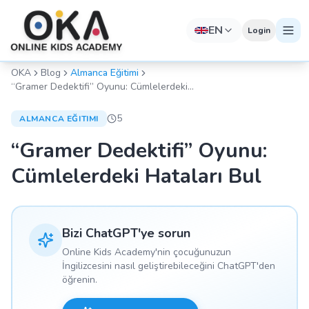
EN
Login
OKA
Blog
Almanca Eğitimi
“Gramer Dedektifi” Oyunu: Cümlelerdeki
Hataları Bul
5
ALMANCA EĞITIMI
“Gramer Dedektifi” Oyunu:
Cümlelerdeki Hataları Bul
Bizi ChatGPT'ye sorun
Online Kids Academy'nin çocuğunuzun
İngilizcesini nasıl geliştirebileceğini ChatGPT'den
öğrenin.