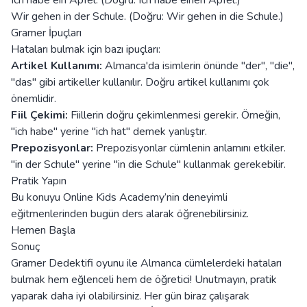
Ich habe ein Apfel. (Doğru: Ich habe einen Apfel.)
Wir gehen in der Schule. (Doğru: Wir gehen in die Schule.)
Gramer İpuçları
Hataları bulmak için bazı ipuçları:
Artikel Kullanımı:
Almanca'da isimlerin önünde "der", "die",
"das" gibi artikeller kullanılır. Doğru artikel kullanımı çok
önemlidir.
Fiil Çekimi:
Fiillerin doğru çekimlenmesi gerekir. Örneğin,
"ich habe" yerine "ich hat" demek yanlıştır.
Prepozisyonlar:
Prepozisyonlar cümlenin anlamını etkiler.
"in der Schule" yerine "in die Schule" kullanmak gerekebilir.
Pratik Yapın
Bu konuyu Online Kids Academy’nin deneyimli
eğitmenlerinden bugün ders alarak öğrenebilirsiniz.
Hemen Başla
Sonuç
Gramer Dedektifi oyunu ile Almanca cümlelerdeki hataları
bulmak hem eğlenceli hem de öğretici! Unutmayın, pratik
yaparak daha iyi olabilirsiniz. Her gün biraz çalışarak