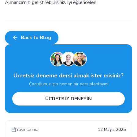
Almanca'nızı geliştirebilirsiniz. İyi eğlenceler!
Back to Blog
Ücretsiz deneme dersi almak ister misiniz?
Çocuğunuz için hemen bir ders planlayın!
ÜCRETSİZ DENEYİN
Yayınlanma:
12 Mayıs 2025