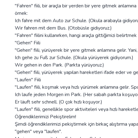
"Fahren" fiili, bir araçla bir yerden bir yere gitmek anlamın
örnek:
Ich fahre mit dem Auto zur Schule. (Okula arabayla gidiyor
Wir fahren mit dem Bus. (Otobüsle gidiyoruz.)
"Fahren" fiilini kullanırken, hangi araçla gittiğimizi belirtmek i
"Gehen" Fiili
"Gehen" fiili, yürüyerek bir yere gitmek anlamına gelir. Yani, 
Ich gehe zu Fuß zur Schule. (Okula yürüyerek gidiyorum.)
Wir gehen in den Park. (Parkta yürüyoruz.)
"Gehen" fiili, yürüyerek yapılan hareketleri ifade eder ve gen
"Laufen" Fiili
"Laufen" fiili, koşmak veya hızlı yürümek anlamına gelir. Spo
Ich laufe jeden Morgen im Park. (Her sabah parkta koşuyo
Er läuft sehr schnell. (O çok hızlı koşuyor.)
"Laufen" fiili, genellikle spor aktiviteleri veya hızlı hareketler
Öğrendiklerimizi Pekiştirelim!
Şimdi öğrendiklerimizi pekiştirmek için birkaç alıştırma yapa
"gehen" veya "laufen".