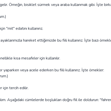
a gelir. Örneğin, bisiklet sürmek veya araba kullanmak gibi. İşte birk
um.)
çin "mit" edatını kullanırız.
ayaklarımızla hareket ettiğimizde bu fiili kullanırız. İşte bazı örnekl
ellikle kısa mesafeler için kullanılır.
r yaparken veya acele ederken bu fiili kullanırız. İşte örnekler:
rum.)
 için tercih edilir.
lım. Aşağıdaki cümlelerde boşlukları doğru fiil ile doldurun: "fahren