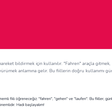
hareket bildirmek için kullanılır. "Fahren" araçla gitmek,
yürümek anlamına gelir. Bu fiillerin doğru kullanımı gü
i fiili öğreneceğiz: "fahren", "gehen" ve "laufen". Bu fiiller, gün
önemlidir. Hadi başlayalım!