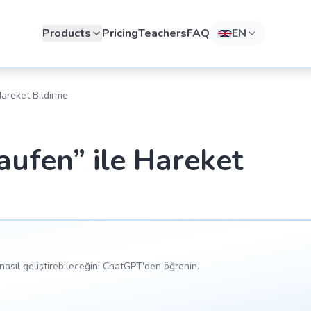
Products
Pricing
Teachers
FAQ
EN
Hareket Bildirme
laufen” ile Hareket
asıl geliştirebileceğini ChatGPT'den öğrenin.