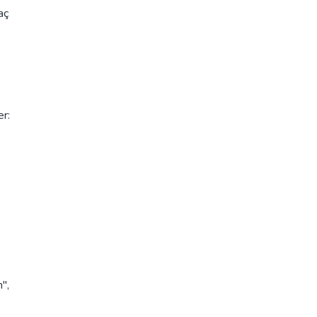
aç
er:
",