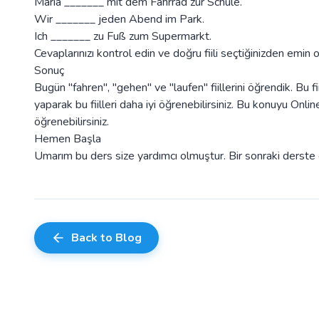
Maria _______ mit dem Fahrrad zur Schule.
Wir _______ jeden Abend im Park.
Ich _______ zu Fuß zum Supermarkt.
Cevaplarınızı kontrol edin ve doğru fiili seçtiğinizden emin o
Sonuç
Bugün "fahren", "gehen" ve "laufen" fiillerini öğrendik. Bu f
yaparak bu fiilleri daha iyi öğrenebilirsiniz. Bu konuyu O
öğrenebilirsiniz.
Hemen Başla
Umarım bu ders size yardımcı olmuştur. Bir sonraki derst
Back to Blog