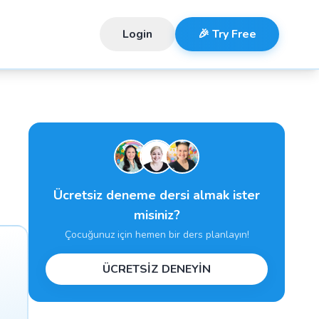
Login
🎉 Try Free
Ücretsiz deneme dersi almak ister
misiniz?
Çocuğunuz için hemen bir ders planlayın!
ÜCRETSİZ DENEYİN