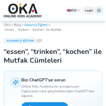
EN
Login
OKA
Blog
Almanca Eğitimi
“essen”, “trinken”, “kochen” ile Mutfak
Cümleleri
5
ALMANCA EĞITIMI
“essen”, “trinken”, “kochen” ile
Mutfak Cümleleri
Bizi ChatGPT'ye sorun
Online Kids Academy'nin çocuğunuzun
İngilizcesini nasıl geliştirebileceğini ChatGPT'den
öğrenin.