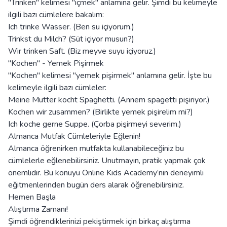
"Trinken" kelimesi "içmek" anlamına gelir. Şimdi bu kelimeyle
ilgili bazı cümlelere bakalım:
Ich trinke Wasser. (Ben su içiyorum.)
Trinkst du Milch? (Süt içiyor musun?)
Wir trinken Saft. (Biz meyve suyu içiyoruz.)
"Kochen" - Yemek Pişirmek
"Kochen" kelimesi "yemek pişirmek" anlamına gelir. İşte bu
kelimeyle ilgili bazı cümleler:
Meine Mutter kocht Spaghetti. (Annem spagetti pişiriyor.)
Kochen wir zusammen? (Birlikte yemek pişirelim mi?)
Ich koche gerne Suppe. (Çorba pişirmeyi severim.)
Almanca Mutfak Cümleleriyle Eğlenin!
Almanca öğrenirken mutfakta kullanabileceğiniz bu
cümlelerle eğlenebilirsiniz. Unutmayın, pratik yapmak çok
önemlidir. Bu konuyu Online Kids Academy’nin deneyimli
eğitmenlerinden bugün ders alarak öğrenebilirsiniz.
Hemen Başla
Alıştırma Zamanı!
Şimdi öğrendiklerinizi pekiştirmek için birkaç alıştırma