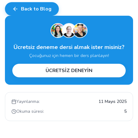
Back to Blog
Ücretsiz deneme dersi almak ister misiniz?
Çocuğunuz için hemen bir ders planlayın!
ÜCRETSİZ DENEYİN
Yayınlanma:
11 Mayıs 2025
Okuma süresi:
5