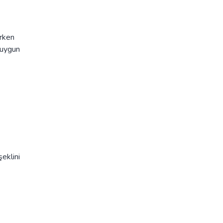
urken
 uygun
eklini