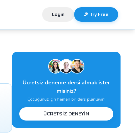
Login
🎉 Try Free
Ücretsiz deneme dersi almak ister
misiniz?
Çocuğunuz için hemen bir ders planlayın!
ÜCRETSİZ DENEYİN