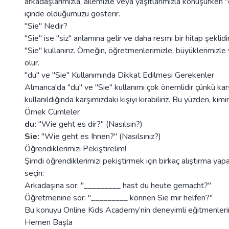
arkadaşlarımızla, ailemizle veya yaşıtlarımızla konuşurken "du
içinde olduğumuzu gösterir.
"Sie" Nedir?
"Sie" ise "siz" anlamına gelir ve daha resmi bir hitap şekl
"Sie" kullanırız. Örneğin, öğretmenlerimizle, büyüklerimizl
olur.
"du" ve "Sie" Kullanımında Dikkat Edilmesi Gerekenler
Almanca'da "du" ve "Sie" kullanımı çok önemlidir çünkü karşı
kullanıldığında karşımızdaki kişiyi kırabiliriz. Bu yüzden, 
Örnek Cümleler
du:
"Wie geht es dir?" (Nasılsın?)
Sie:
"Wie geht es Ihnen?" (Nasılsınız?)
Öğrendiklerimizi Pekiştirelim!
Şimdi öğrendiklerimizi pekiştirmek için birkaç alıştırma ya
seçin:
Arkadaşına sor: "_________ hast du heute gemacht?"
Öğretmenine sor: "_________ können Sie mir helfen?"
Bu konuyu Online Kids Academy’nin deneyimli eğitmenlerin
Hemen Başla