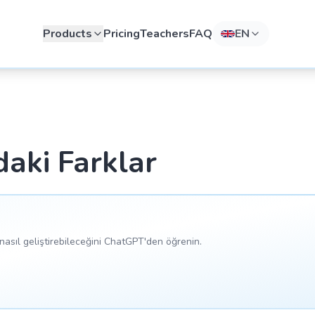
Products
Pricing
Teachers
FAQ
EN
daki Farklar
asıl geliştirebileceğini ChatGPT'den öğrenin.