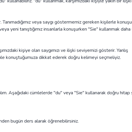
" kullanabiliriz. "du" kullanmak, karşımızdaki kişiyle yakın bir ilişki
idir. Tanımadığımız veya saygı göstermemiz gereken kişilerle konuş
e veya yeni tanıştığımız insanlarla konuşurken "Sie" kullanmak daha
mızdaki kişiye olan saygımızı ve ilişki seviyemizi gösterir. Yanlış
kiminle konuştuğumuza dikkat ederek doğru kelimeyi seçmeliyiz.
palım. Aşağıdaki cümlelerde "du" veya "Sie" kullanarak doğru hitap ş
den bugün ders alarak öğrenebilirsiniz.