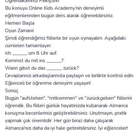
Öğrendiklerinizi Pekiştirin
Bu konuyu Online Kids Academy’nin deneyimli
eğitmenlerinden bugün ders alarak öğrenebilirsiniz.
Hemen Başla
Oyun Zamanı!
Şimdi öğrendiğimiz fiillerle bir oyun oynayalım. Aşağıdaki
cümleleri tamamlayın:
Ich ______ um 8 Uhr auf.
Kommst du mit ins ______?
Wann gibst du das ______ zurück?
Cevaplarınızı arkadaşlarınızla paylaşın ve birlikte kontrol edin.
Eğlenceli bir öğrenme deneyimi yaşayın!
Sonuç
Bugün "aufstehen", "mitkommen" ve "zurückgeben" fiillerini
öğrendik. Bu fiilleri günlük hayatınızda kullanarak Almanca
konuşma becerilerinizi geliştirebilirsiniz. Unutmayın, pratik
yapmak çok önemlidir. Her gün biraz daha çalışarak
Almanca'nızı daha da iyi hale getirebilirsiniz. İyi eğlenceler!