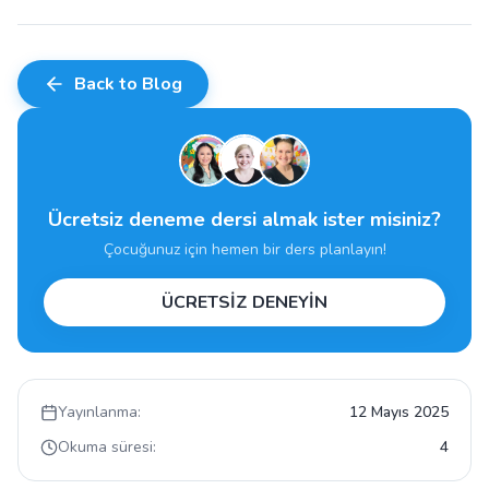
Back to Blog
Ücretsiz deneme dersi almak ister misiniz?
Çocuğunuz için hemen bir ders planlayın!
ÜCRETSİZ DENEYİN
Yayınlanma:
12 Mayıs 2025
Okuma süresi:
4